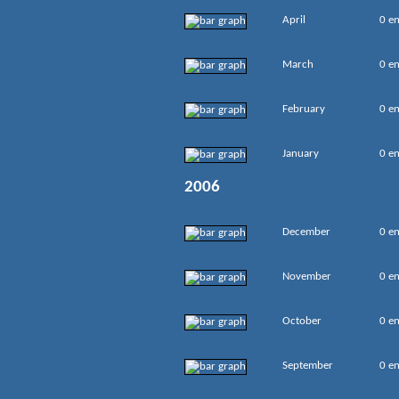
April
0 en
March
0 en
February
0 en
January
0 en
2006
December
0 en
November
0 en
October
0 en
September
0 en