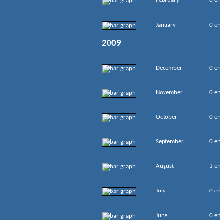
February
0 en
January
0 en
2009
December
0 en
November
0 en
October
0 en
September
0 en
August
1 en
July
0 en
June
0 en