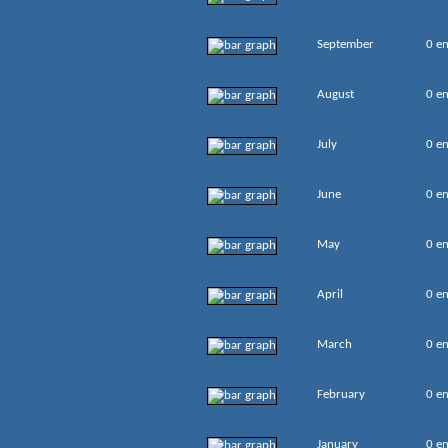
September
0 en
August
0 en
July
0 en
June
0 en
May
0 en
April
0 en
March
0 en
February
0 en
January
0 en