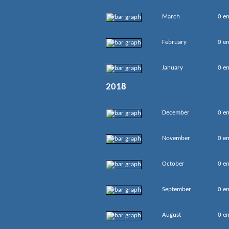
March
0 en
February
0 en
January
0 en
2018
December
0 en
November
0 en
October
0 en
September
0 en
August
0 en