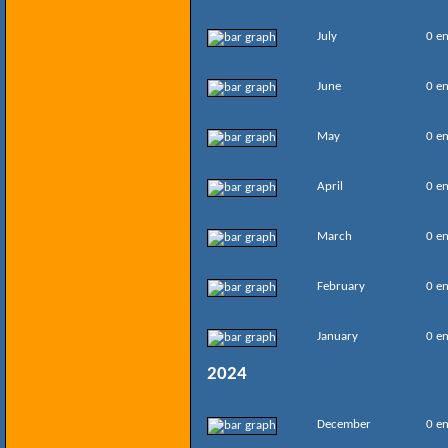
July
0 en
June
0 en
May
0 en
April
0 en
March
0 en
February
0 en
January
0 en
2024
December
0 en