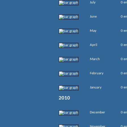
July
0 en
June
0 en
May
0 en
April
0 en
March
0 en
February
0 en
January
0 en
2010
December
0 en
November
0 en