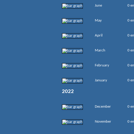
June
0 en
May
0 en
April
0 en
March
0 en
February
0 en
January
0 en
2022
December
0 en
November
0 en