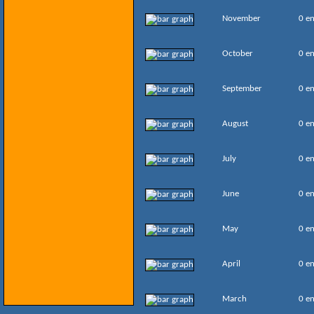
November
0 en
October
0 en
September
0 en
August
0 en
July
0 en
June
0 en
May
0 en
April
0 en
March
0 en