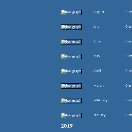
August
0 en
July
0 en
June
0 en
May
0 en
April
0 en
March
0 en
February
0 en
January
0 en
2019