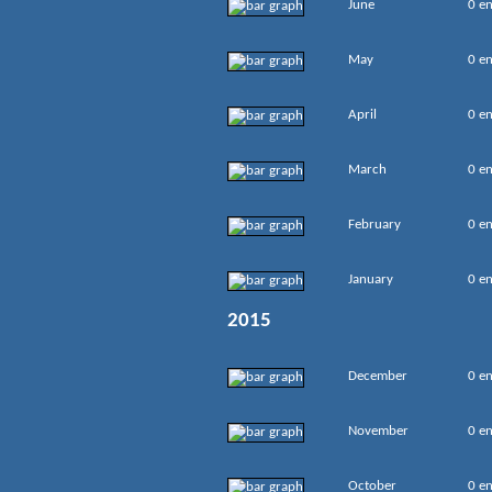
June
0 en
May
0 en
April
0 en
March
0 en
February
0 en
January
0 en
2015
December
0 en
November
0 en
October
0 en