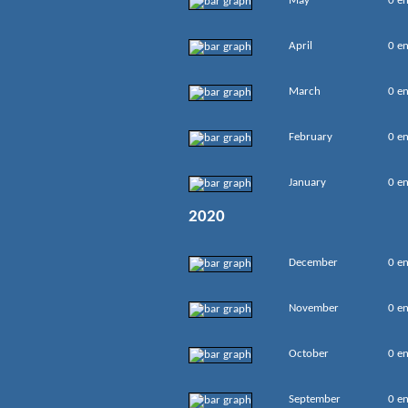
May
0 en
April
0 en
March
0 en
February
0 en
January
0 en
2020
December
0 en
November
0 en
October
0 en
September
0 en