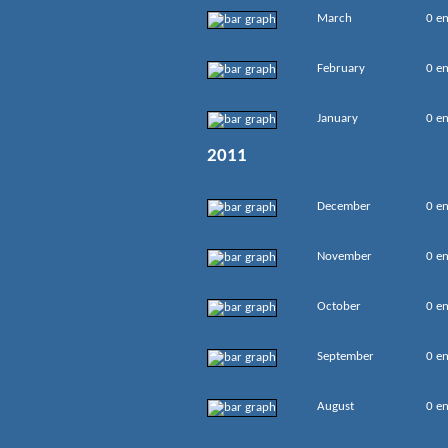
March
0 en
February
0 en
January
0 en
2011
December
0 en
November
0 en
October
0 en
September
0 en
August
0 en