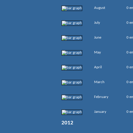
August
0 en
July
0 en
June
0 en
May
0 en
April
0 en
March
0 en
February
0 en
January
0 en
2012