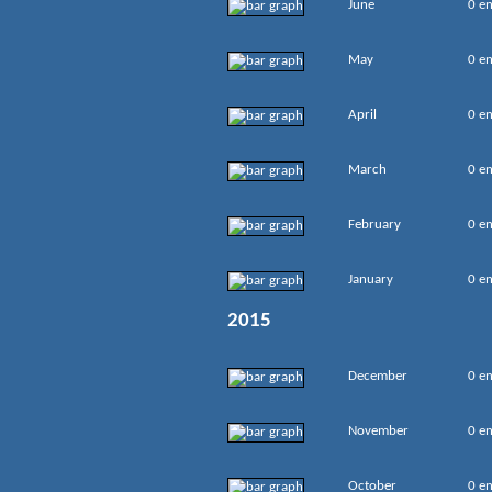
June
0 en
May
0 en
April
0 en
March
0 en
February
0 en
January
0 en
2015
December
0 en
November
0 en
October
0 en