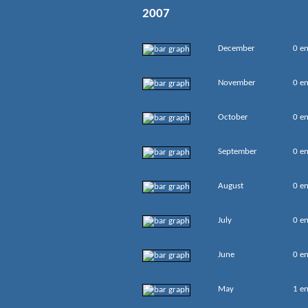
2007
December
0 en
November
0 en
October
0 en
September
0 en
August
0 en
July
0 en
June
0 en
May
1 en