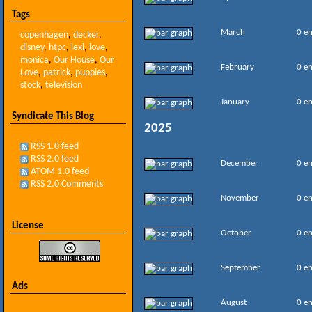
Tags
March
0 en
copenhagen
,
decker
,
disney
,
htpc
,
lexi
,
love
,
monica
,
Our House
,
Our
February
0 en
Love
,
patrick
,
puppies
,
stock
,
television
January
0 en
Syndicate This Blog
2025
RSS 1.0 feed
RSS 2.0 feed
December
0 en
ATOM 1.0 feed
RSS 2.0 Comments
November
0 en
License
October
0 en
September
0 en
Ads
August
0 en