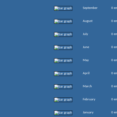
September
0 en
August
0 en
July
0 en
June
0 en
May
0 en
April
0 en
March
0 en
February
0 en
January
0 en