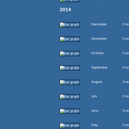
2014
December
0 en
November
0 en
October
0 en
September
0 en
August
0 en
July
0 en
June
0 en
May
0 en