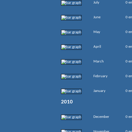
July
0 en
June
0 en
May
0 en
April
0 en
March
0 en
February
0 en
January
0 en
2010
December
0 en
November
0 en