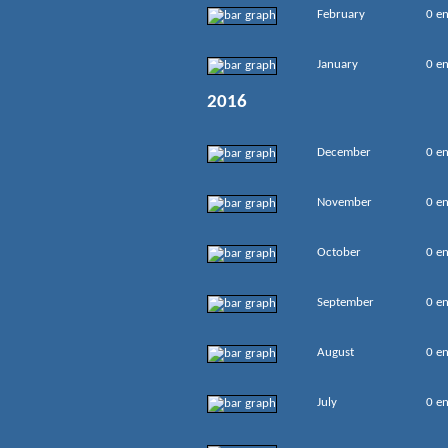
February
0 en
January
0 en
2016
December
0 en
November
0 en
October
0 en
September
0 en
August
0 en
July
0 en