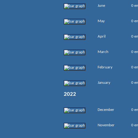
June
0 en
May
0 en
April
0 en
March
0 en
February
0 en
January
0 en
2022
December
0 en
November
0 en