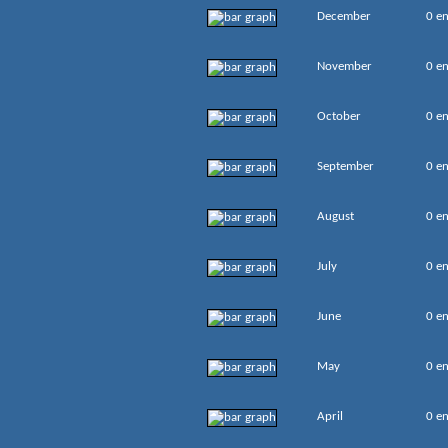
December
0 en
November
0 en
October
0 en
September
0 en
August
0 en
July
0 en
June
0 en
May
0 en
April
0 en