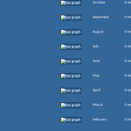
October
0 en
September
0 en
August
0 en
July
0 en
June
0 en
May
0 en
April
0 en
March
0 en
February
0 en