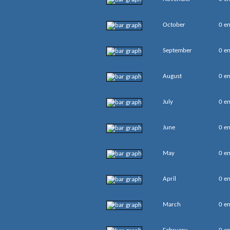
October
0 en
September
0 en
August
0 en
July
0 en
June
0 en
May
0 en
April
0 en
March
0 en