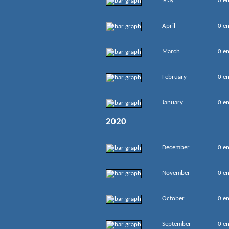
May
0 en
April
0 en
March
0 en
February
0 en
January
0 en
2020
December
0 en
November
0 en
October
0 en
September
0 en