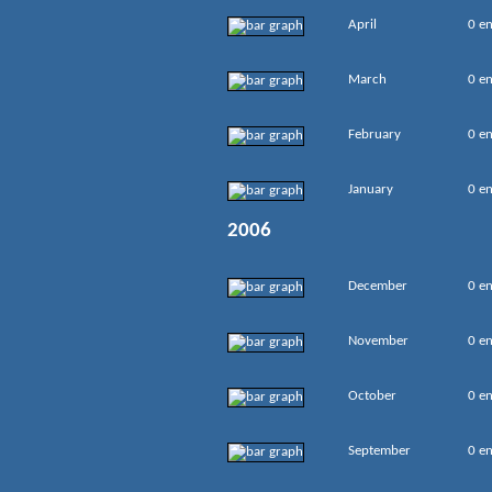
April
0 en
March
0 en
February
0 en
January
0 en
2006
December
0 en
November
0 en
October
0 en
September
0 en