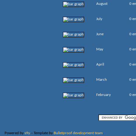
August
0 en
July
0 en
June
0 en
May
0 en
April
0 en
March
0 en
February
0 en
Powered by
s9y
– Template by
Bulletproof development team
.