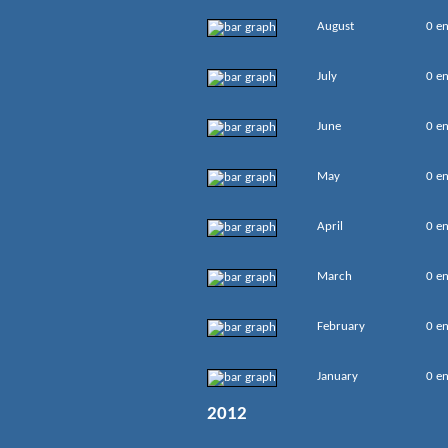
August
0 en
July
0 en
June
0 en
May
0 en
April
0 en
March
0 en
February
0 en
January
0 en
2012