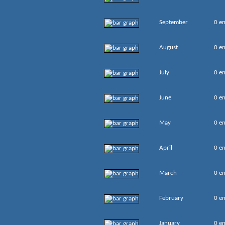
September
0 en
August
0 en
July
0 en
June
0 en
May
0 en
April
0 en
March
0 en
February
0 en
January
0 en