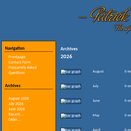
Navigation
Archives
2026
Frontpage
Contact Form
Frequently Asked
August
0 en
Questions
Archives
July
0 en
August 2026
June
0 en
July 2026
June 2026
Recent...
May
0 en
Older...
April
0 en